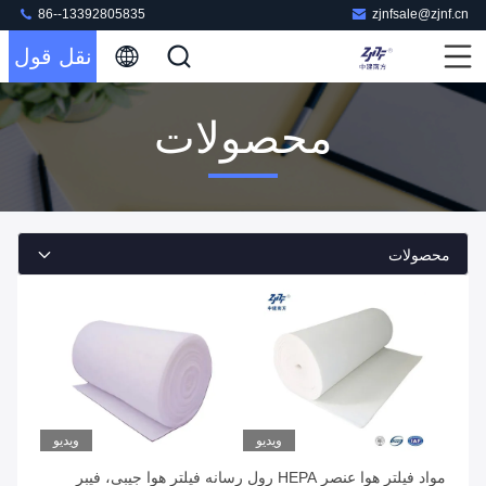
86--13392805835
zjnfsale@zjnf.cn
نقل قول
محصولات
محصولات
ویدیو
ویدیو
مواد فیلتر هوا عنصر HEPA رول
رسانه فیلتر هوا جیبی، فیبر