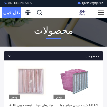
86--13392805835
zjnfsale@zjnf.cn
نقل قول
محصولات
محصولات
ویدیو
ویدیو
F8 F9 کیسه جیبی فیلتر هوا
فیلترهای هوا با کیسه جیبی AHU