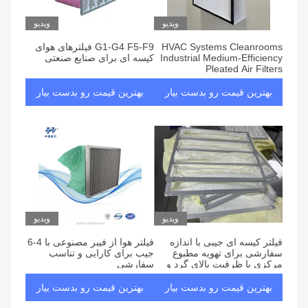
ویدیو
ویدیو
HVAC Systems ‌Cleanrooms
G1-G4 F5-F9 فیلترهای هوای
Industrial‌ Medium-Efficiency
کیسه ای برای صنایع صنعتی
Pleated Air Filters
بهترین قیمت رو بدست بیار
بهترین قیمت رو بدست بیار
ویدیو
ویدیو
فیلتر کیسه ای جیبی با اندازه
فیلتر هوا از فیبر مصنوعی با 4-6
سفارشی برای تهویه مطبوع
جیب برای کارایی و تناسب
مرکزی با ظرفیت بالای گرد و
سفارشی
غبار
بهترین قیمت رو بدست بیار
بهترین قیمت رو بدست بیار