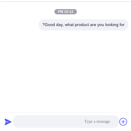
10:12 PM
Good day, what product are you looking for?
H14 واحد فیلتر فن HEPA با قاب فولاد SUS304 و کنترل سه
سرعت برای اتاق های تمیز
واحد فیلتر فن FFU
2026-07-09
25 نظرات