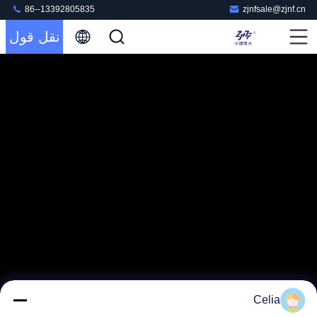
86--13392805835
zjnfsale@zjnf.cn
نقل قول
Celia