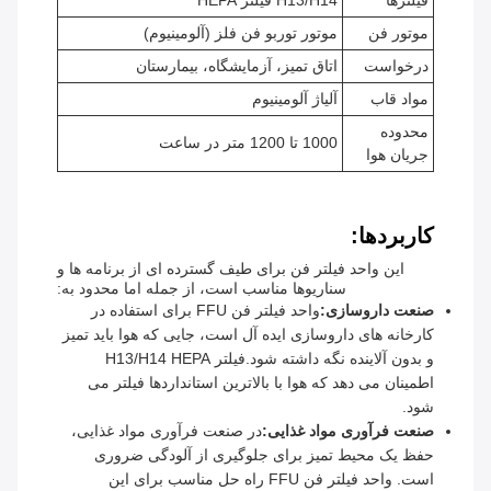
فیلترها
H13/H14 فیلتر HEPA
موتور فن
موتور توربو فن فلز (آلومینیوم)
درخواست
اتاق تمیز، آزمایشگاه، بیمارستان
مواد قاب
آلیاژ آلومینیوم
محدوده
1000 تا 1200 متر در ساعت
جریان هوا
کاربردها:
این واحد فیلتر فن برای طیف گسترده ای از برنامه ها و
سناریوها مناسب است، از جمله اما محدود به:
صنعت داروسازی:
واحد فیلتر فن FFU برای استفاده در
کارخانه های داروسازی ایده آل است، جایی که هوا باید تمیز
و بدون آلاینده نگه داشته شود.فیلتر H13/H14 HEPA
اطمینان می دهد که هوا با بالاترین استانداردها فیلتر می
شود.
صنعت فرآوری مواد غذایی:
در صنعت فرآوری مواد غذایی،
حفظ یک محیط تمیز برای جلوگیری از آلودگی ضروری
است. واحد فیلتر فن FFU راه حل مناسب برای این