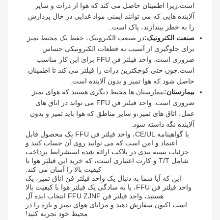
است.زیرا اطمینان حاصل می کند که هوا از ذرات و سایر
آلاینده هایی که می توانند ایمنی مواد غذایی در حال پردازش
را به خطر بیندازند، پاک است..
صنعت الکترونیک:
در صنعت الکترونیک، حفظ یک محیط تمیز
برای جلوگیری از آسیب به قطعات الکترونیکی حساس
ضروری است. واحد فیلتر فن FFU برای این کار مناسب
است.چون حتی کوچکترین ذرات را فیلتر می کند تا اطمینان
حاصل شود که هوا تمیز و بدون آلاینده است.
بیمارستان:
بیمارستان ها محیط دیگری هستند که هوای تمیز
ضروری است. واحد فیلتر فن FFU می تواند در اتاق های
عمل، اتاق های تمیز،و سایر مناطق که هوا باید تمیز و بدون
آلاینده نگه داشته شود.
با گواهينامه CE/UL، واحد فیلتر فن FFU یک محصول قابل
اعتماد و امن است که می توانید روی آن حساب کنید.و
جزئیات بسته بندی در پلاکت ارائه شده استشرایط پرداخت
شامل T/T و کارت اعتباری است، که خرید این فیلتر هوا با
کیفیت بالا را آسان می کند.
این که آیا شما به دنبال یک واحد فیلتر فن اتاق تمیز، یک
واحد فیلتر فن FFU، یا به سادگی یک فیلتر هوا با کیفیت بالا
هستید، واحد فیلتر فن FFU ZJNF انتخاب ایده آل
است.اکنون سفارش دهید و مزایای هوای تمیز و تازه را در
محیط خود تجربه کنید!