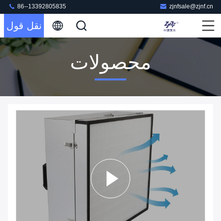
86--13392805835
zjnfsale@zjnf.cn
نقل قول
محصولات