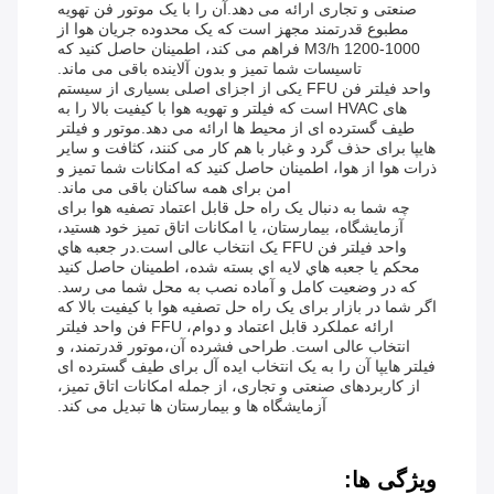
صنعتی و تجاری ارائه می دهد.آن را با یک موتور فن تهویه
مطبوع قدرتمند مجهز است که یک محدوده جریان هوا از
1000-1200 M3/h فراهم می کند، اطمینان حاصل کنید که
تاسیسات شما تمیز و بدون آلاینده باقی می ماند.
واحد فیلتر فن FFU یکی از اجزای اصلی بسیاری از سیستم
های HVAC است که فیلتر و تهویه هوا با کیفیت بالا را به
طیف گسترده ای از محیط ها ارائه می دهد.موتور و فیلتر
هایپا برای حذف گرد و غبار با هم کار می کنند، کثافت و سایر
ذرات هوا از هوا، اطمینان حاصل کنید که امکانات شما تمیز و
امن برای همه ساکنان باقی می ماند.
چه شما به دنبال یک راه حل قابل اعتماد تصفیه هوا برای
آزمایشگاه، بیمارستان، یا امکانات اتاق تمیز خود هستید،
واحد فیلتر فن FFU یک انتخاب عالی است.در جعبه هاي
محکم يا جعبه هاي لايه اي بسته شده، اطمینان حاصل کنید
که در وضعیت کامل و آماده نصب به محل شما می رسد.
اگر شما در بازار برای یک راه حل تصفیه هوا با کیفیت بالا که
ارائه عملکرد قابل اعتماد و دوام، FFU فن واحد فیلتر
انتخاب عالی است. طراحی فشرده آن،موتور قدرتمند، و
فیلتر هایپا آن را به یک انتخاب ایده آل برای طیف گسترده ای
از کاربردهای صنعتی و تجاری، از جمله امکانات اتاق تمیز،
آزمایشگاه ها و بیمارستان ها تبدیل می کند.
ویژگی ها: