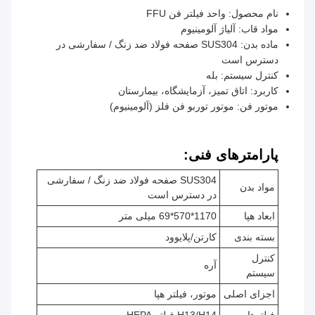
نام محصول: واحد فیلتر فن FFU
مواد قاب: آلیاژ آلومینیوم
ماده بدن: SUS304 صفحه فولاد ضد زنگ / سفارشی در
دسترس است
کنترل سیستم: بله
کاربرد: اتاق تمیز، آزمایشگاه، بیمارستان
موتور فن: موتور توربو فن فلز (آلومینیوم)
پارامترهای فنی:
SUS304 صفحه فولاد ضد زنگ / سفارشی
مواد بدن
در دسترس است
ابعاد هپا
1170*570*69 میلی متر
بسته بندی
کارتن/پلایوود
کنترل
آره
سیستم
اجزای اصلی
موتور، فیلتر هپا