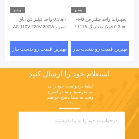
یو
ویدیو
ویدیو
تجهیزات واحد فیلتر فن FFU
0.3um واحد فیلتر فن اتاق
0.3um فولاد ضد زنگ 1175 *
تمیز ، AC 110V 220V 200W
575 * 320mm
FFU فیلتر فن
آلو
ار
بهترین قیمت رو بدست بیار
بهترین قیمت رو بدست بیار
بهت
استعلام خود را ارسال کنید
لطفا درخواست خود را به 
ما بفرستید و ما در اسرع 
وقت به شما پاسخ خواهیم 
داد.